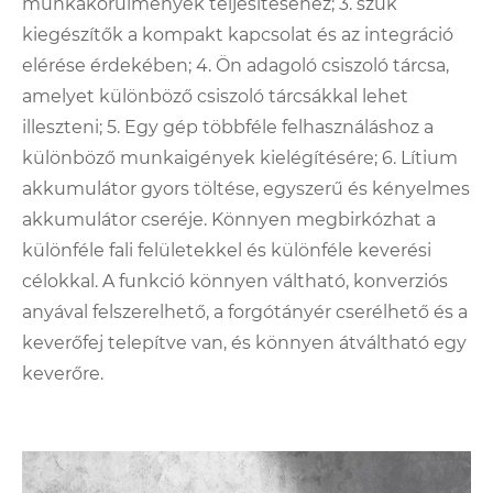
munkakörülmények teljesítéséhez; 3. szűk
kiegészítők a kompakt kapcsolat és az integráció
elérése érdekében; 4. Ön adagoló csiszoló tárcsa,
amelyet különböző csiszoló tárcsákkal lehet
illeszteni; 5. Egy gép többféle felhasználáshoz a
különböző munkaigények kielégítésére; 6. Lítium
akkumulátor gyors töltése, egyszerű és kényelmes
akkumulátor cseréje. Könnyen megbirkózhat a
különféle fali felületekkel és különféle keverési
célokkal. A funkció könnyen váltható, konverziós
anyával felszerelhető, a forgótányér cserélhető és a
keverőfej telepítve van, és könnyen átváltható egy
keverőre.