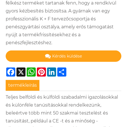
félkész terméket tartanak fenn, hogy a rendkívül
gyors kézbesítés biztosítsa. A gyárnak van egy
professzionális K + F tervezőcsoportja és
penészgyártási osztálya, amely erős támogatást
nyújt a termékfrissítésekhez és a
penészfejlesztéshez.
Kérdés küldése
Facebook
X
WhatsApp
Pinterest
LinkedIn
Share
termékleírás
Teljes belföldi és külföldi szabadalmi igazolásokkal
és különféle tanúsításokkal rendelkezünk,
beleértve több mint 50 szakmai tesztelést és
tanúsítást, például a CE -t és a minőség -