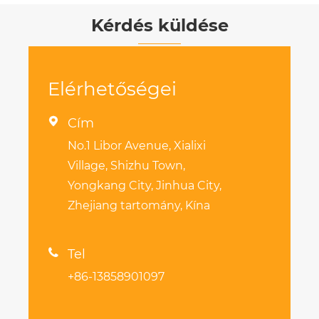
Kérdés küldése
Elérhetőségei

Cím
No.1 Libor Avenue, Xialixi
Village, Shizhu Town,
Yongkang City, Jinhua City,
Zhejiang tartomány, Kína

Tel
+86-13858901097