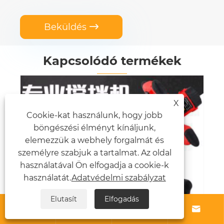
Beküldés

Kapcsolódó termékek
X
Cookie-kat használunk, hogy jobb
böngészési élményt kínáljunk,
elemezzük a webhely forgalmát és
személyre szabjuk a tartalmat. Az oldal
használatával Ön elfogadja a cookie-k
használatát.
Adatvédelmi szabályzat
Elutasít
Elfogadás





