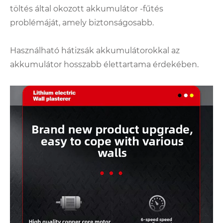
töltés által okozott akkumulátor -fűtés
problémáját, amely biztonságosabb.
Használható hátizsák akkumulátorokkal az
akkumulátor hosszabb élettartama érdekében.