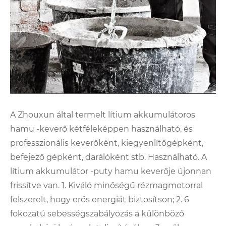
A Zhouxun által termelt lítium akkumulátoros
hamu -keverő kétféleképpen használható, és
professzionális keverőként, kiegyenlítőgépként,
befejező gépként, darálóként stb. Használható. A
lítium akkumulátor -puty hamu keverője újonnan
frissítve van. 1. Kiváló minőségű rézmagmotorral
felszerelt, hogy erős energiát biztosítson; 2. 6
fokozatú sebességszabályozás a különböző